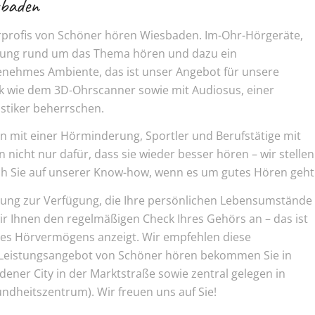
sbaden
rprofis von Schöner hören Wiesbaden. Im-Ohr-Hörgeräte,
tung rund um das Thema hören und dazu ein
nehmes Ambiente, das ist unser Angebot für unsere
k wie dem 3D-Ohrscanner sowie mit Audiosus, einer
stiker beherrschen.
n mit einer Hörminderung, Sportler und Berufstätige mit
icht nur dafür, dass sie wieder besser hören – wir stellen
ch Sie auf unserer Know-how, wenn es um gutes Hören geht
atung zur Verfügung, die Ihre persönlichen Lebensumstände
ir Ihnen den regelmäßigen Check Ihres Gehörs an – das ist
res Hörvermögens anzeigt. Wir empfehlen diese
 Leistungsangebot von Schöner hören bekommen Sie in
adener City in der Marktstraße sowie zentral gelegen in
ndheitszentrum). Wir freuen uns auf Sie!