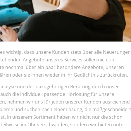
s wichtig, dass unsere Kunden stets über alle Neuerungen
stehenden Angebote unseres Services sollen nicht in
eute nochmal über ein paar besondere Angebote, unseren
lären oder sie Ihnen wieder in Ihr Gedächtnis zurückrufen.
analyse und der dazugehörigen Beratung durch unser
auch die individuell passende Hörlösung für unsere
en, nehmen wir uns für jeden unserer Kunden ausreichend
obleme und suchen nach einer Lösung, die maßgeschneider
st. In unserem Sortiment haben wir nicht nur die schon
teilweise im Ohr verschwinden, sondern wir bieten unter