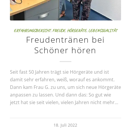
ERFAHRUNGSBERICHT
,
FREUDE
,
HÖRGERÄTE
,
LEBENSQUALITÄT
Freudentränen bei
Schöner hören
Seit fast 50 Jahren trägt sie Hörgeräte und ist
damit sehr erfahren, weiß, worauf es ankommt.
Dann kam Frau G. zu uns, um sich neue Hörgeräte
anpassen zu lassen. Und dann das: So gut wie
jetzt hat sie seit vielen, vielen Jahren nicht mehr…
18. Juli 2022