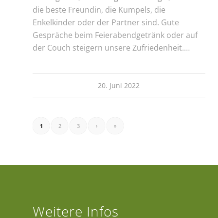
die beste Freundin, die Kumpels, die
Enkelkinder oder der Partner sind. Gute
Gespräche beim Feierabendgetränk oder auf
der Couch steigern unsere Zufriedenheit.…
20. Juni 2022
1
2
3
›
»
Weitere Infos