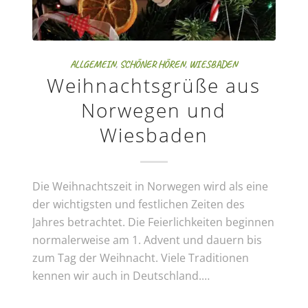
ALLGEMEIN
,
SCHÖNER HÖREN
,
WIESBADEN
Weihnachtsgrüße aus
Norwegen und
Wiesbaden
Die Weihnachtszeit in Norwegen wird als eine
der wichtigsten und festlichen Zeiten des
Jahres betrachtet. Die Feierlichkeiten beginnen
normalerweise am 1. Advent und dauern bis
zum Tag der Weihnacht. Viele Traditionen
kennen wir auch in Deutschland.…