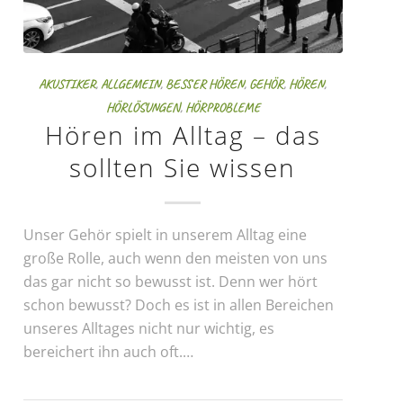
AKUSTIKER
,
ALLGEMEIN
,
BESSER HÖREN
,
GEHÖR
,
HÖREN
,
HÖRLÖSUNGEN
,
HÖRPROBLEME
Hören im Alltag – das
sollten Sie wissen
Unser Gehör spielt in unserem Alltag eine
große Rolle, auch wenn den meisten von uns
das gar nicht so bewusst ist. Denn wer hört
schon bewusst? Doch es ist in allen Bereichen
unseres Alltages nicht nur wichtig, es
bereichert ihn auch oft.…