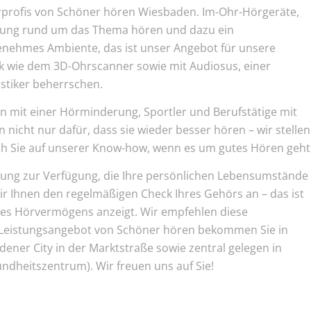
rprofis von Schöner hören Wiesbaden. Im-Ohr-Hörgeräte,
tung rund um das Thema hören und dazu ein
nehmes Ambiente, das ist unser Angebot für unsere
k wie dem 3D-Ohrscanner sowie mit Audiosus, einer
stiker beherrschen.
n mit einer Hörminderung, Sportler und Berufstätige mit
icht nur dafür, dass sie wieder besser hören – wir stellen
ch Sie auf unserer Know-how, wenn es um gutes Hören geht
atung zur Verfügung, die Ihre persönlichen Lebensumstände
ir Ihnen den regelmäßigen Check Ihres Gehörs an – das ist
res Hörvermögens anzeigt. Wir empfehlen diese
 Leistungsangebot von Schöner hören bekommen Sie in
adener City in der Marktstraße sowie zentral gelegen in
ndheitszentrum). Wir freuen uns auf Sie!