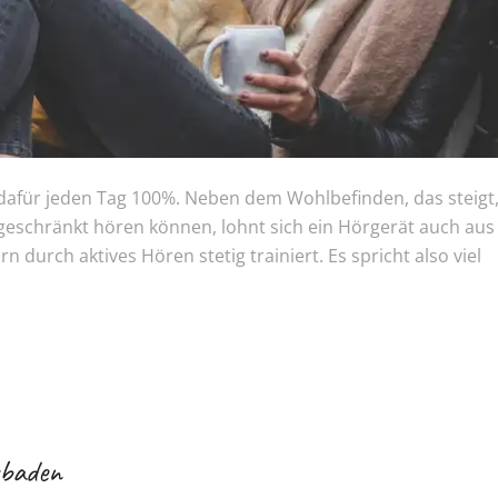
afür jeden Tag 100%. Neben dem Wohlbefinden, das steigt
geschränkt hören können, lohnt sich ein Hörgerät auch aus
durch aktives Hören stetig trainiert. Es spricht also viel
sbaden