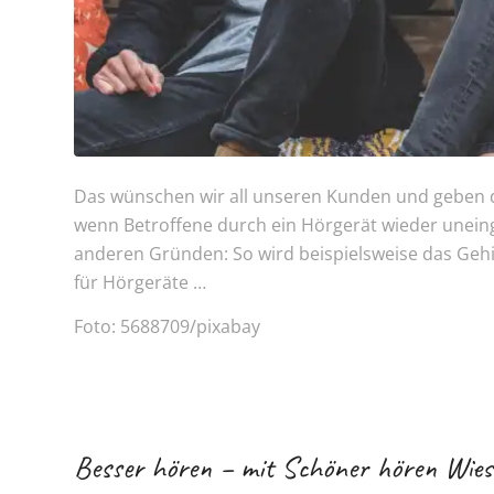
Das wünschen wir all unseren Kunden und geben d
wenn Betroffene durch ein Hörgerät wieder unein
anderen Gründen: So wird beispielsweise das Gehirn 
für Hörgeräte …
Foto: 5688709/pixabay
Besser hören – mit Schöner hören Wie