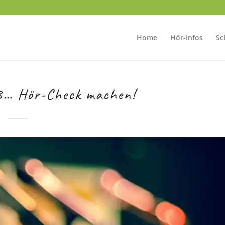
Home
Hör-Infos
Sc
..3… Hör-Check machen!