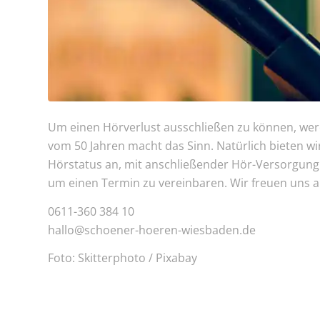
Um einen Hörverlust ausschließen zu können, we
vom 50 Jahren macht das Sinn. Natürlich bieten w
Hörstatus an, mit anschließender Hör-Versorgung. 
um einen Termin zu vereinbaren. Wir freuen uns a
0611-360 384 10
hallo@schoener-hoeren-wiesbaden.de
Foto: Skitterphoto / Pixabay