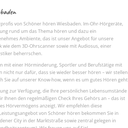
sbaden
rprofis von Schöner hören Wiesbaden. Im-Ohr-Hörgeräte,
tung rund um das Thema hören und dazu ein
nehmes Ambiente, das ist unser Angebot für unsere
k wie dem 3D-Ohrscanner sowie mit Audiosus, einer
stiker beherrschen.
n mit einer Hörminderung, Sportler und Berufstätige mit
icht nur dafür, dass sie wieder besser hören – wir stellen
ch Sie auf unserer Know-how, wenn es um gutes Hören geht
atung zur Verfügung, die Ihre persönlichen Lebensumstände
ir Ihnen den regelmäßigen Check Ihres Gehörs an – das ist
res Hörvermögens anzeigt. Wir empfehlen diese
 Leistungsangebot von Schöner hören bekommen Sie in
adener City in der Marktstraße sowie zentral gelegen in