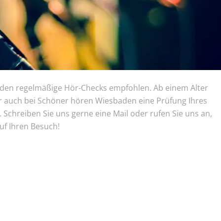
rden regelmäßige Hör-Checks empfohlen. Ab einem Alter
ir auch bei Schöner hören Wiesbaden eine Prüfung Ihres
Schreiben Sie uns gerne eine Mail oder rufen Sie uns an,
uf Ihren Besuch!